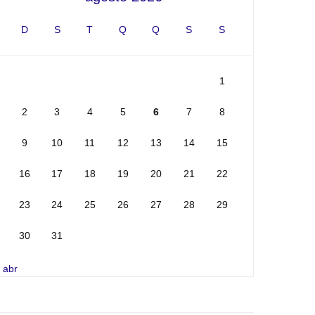
D
S
T
Q
Q
S
S
1
2
3
4
5
6
7
8
9
10
11
12
13
14
15
16
17
18
19
20
21
22
23
24
25
26
27
28
29
30
31
 abr