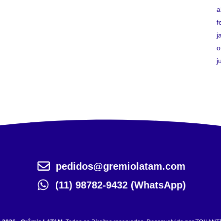
a
f
j
o
j
pedidos@gremiolatam.com
(11) 98782-9432 (WhatsApp)