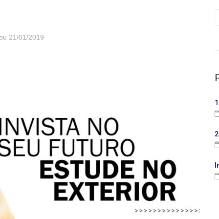
tou
21/01/2019
1
2
I