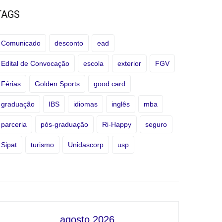
TAGS
Comunicado
desconto
ead
Edital de Convocação
escola
exterior
FGV
Férias
Golden Sports
good card
graduação
IBS
idiomas
inglês
mba
parceria
pós-graduação
Ri-Happy
seguro
Sipat
turismo
Unidascorp
usp
agosto 2026