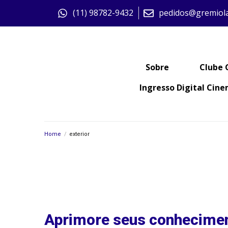
(11) 98782-9432
pedidos@gremiol
Sobre
Clube
Ingresso Digital Cin
Home
/
exterior
Aprimore seus conhecimen